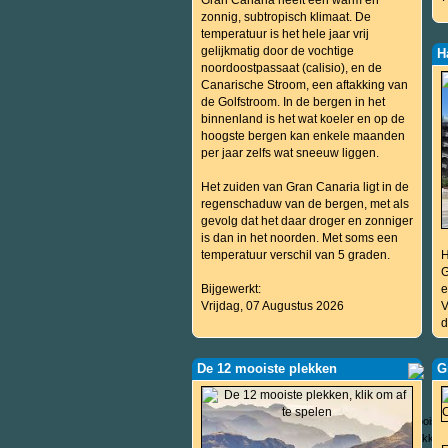
Gran Canaria heeft een warm en
zonnig, subtropisch klimaat. De
temperatuur is het hele jaar vrij
gelijkmatig door de vochtige
H
noordoostpassaat (calisio), en de
Canarische Stroom, een aftakking van
de Golfstroom. In de bergen in het
binnenland is het wat koeler en op de
hoogste bergen kan enkele maanden
per jaar zelfs wat sneeuw liggen.
Het zuiden van Gran Canaria ligt in de
regenschaduw van de bergen, met als
gevolg dat het daar droger en zonniger
is dan in het noorden. Met soms een
temperatuur verschil van 5 graden.
H
G
Bijgewerkt:
e
Vrijdag, 07 Augustus 2026
V
d
De 12 mooiste plekken
G