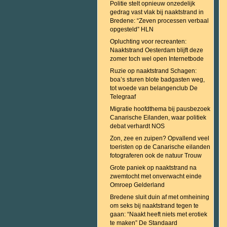
Politie stelt opnieuw onzedelijk
gedrag vast vlak bij naaktstrand in
Bredene: “Zeven processen verbaal
opgesteld” HLN
Opluchting voor recreanten:
Naaktstrand Oesterdam blijft deze
zomer toch wel open Internetbode
Ruzie op naaktstrand Schagen:
boa’s sturen blote badgasten weg,
tot woede van belangenclub De
Telegraaf
Migratie hoofdthema bij pausbezoek
Canarische Eilanden, waar politiek
debat verhardt NOS
Zon, zee en zuipen? Opvallend veel
toeristen op de Canarische eilanden
fotograferen ook de natuur Trouw
Grote paniek op naaktstrand na
zwemtocht met onverwacht einde
Omroep Gelderland
Bredene sluit duin af met omheining
om seks bij naaktstrand tegen te
gaan: “Naakt heeft niets met erotiek
te maken” De Standaard