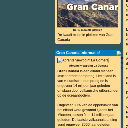
E
C
s
m
v
M
De 12 mooiste plekken
I
De twaalf mooiste plekken van Gran
v
Canaria
b
Gran Canaria informatief
D
A
d
Abrante viewpoint La Gomera
v
Gran Canaria
is een eiland met een
fascinerende oorsprong. Het eiland is
W
van vulkanische oorsprong en is
P
ongeveer 14 miljoen jaar geleden
ontstaan door vulkanische uitbarstingen
D
op de oceaanbodem.
A
Ongeveer 80% van de oppervlakte van
V
het eiland werd gevormd tijdens het
P
Mioceen, tussen 9 en 14 miljoen jaar
m
geleden. De laatste vulkaanuitbarsting
vond ongeveer 3500 jaar geleden
Z