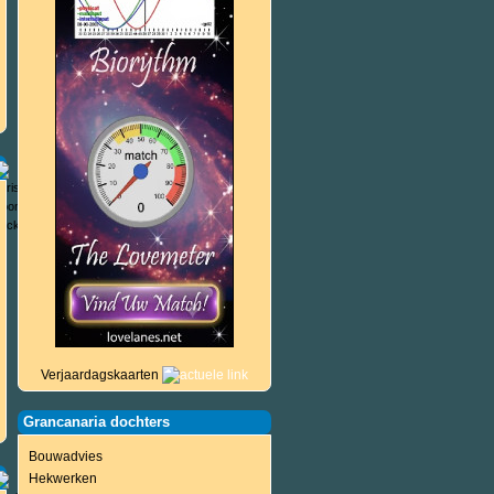
Verjaardagskaarten
Grancanaria dochters
Bouwadvies
Hekwerken