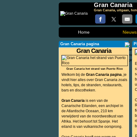
Gran Canaria
Gran Canaria, uitgaan, hot
Home
Nieuws
Gran Canaria pagina
P
Gran Canaria
E
s
Gran Canaria het strand van Puerto Rico
s
Welkom bij de
Gran Canaria pagina
, je
b
vindt hier alles over Gran Canaria zoals
u
hotels, tips, de stranden, restaurants,
C
bars en discotheken.
O
Gran Canaria
is een van de
R
Canarische Eilanden, een archipel in
f
de Atlantische Oceaan, 210 km
b
verwijderd van de noordwestkust van
r
Afrika. Het behoort tot Spanje. Het
b
eiland is van vulkanische oorsprong.
P