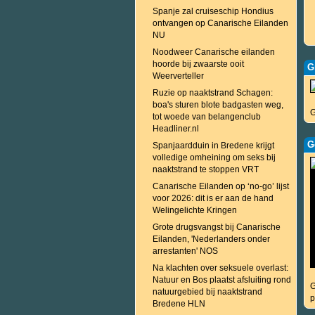
Spanje zal cruiseschip Hondius
ontvangen op Canarische Eilanden
NU
Noodweer Canarische eilanden
hoorde bij zwaarste ooit
G
Weerverteller
Ruzie op naaktstrand Schagen:
boa's sturen blote badgasten weg,
G
tot woede van belangenclub
Headliner.nl
G
Spanjaardduin in Bredene krijgt
volledige omheining om seks bij
naaktstrand te stoppen VRT
Canarische Eilanden op ‘no‐go’ lijst
voor 2026: dit is er aan de hand
Welingelichte Kringen
Grote drugsvangst bij Canarische
Eilanden, 'Nederlanders onder
arrestanten' NOS
Na klachten over seksuele overlast:
Natuur en Bos plaatst afsluiting rond
G
natuurgebied bij naaktstrand
p
Bredene HLN