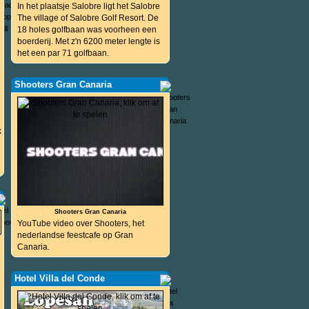
In het plaatsje Salobre ligt het Salobre
The village of Salobre Golf Resort. De
18 holes golfbaan was voorheen een
boerderij. Met z'n 6200 meter lengte is
het een par 71 golfbaan.
Shooters Gran Canaria
k
Shooters Gran Canaria
YouTube video over Shooters, het
nederlandse feestcafe op Gran
Canaria.
Hotel Villa del Conde