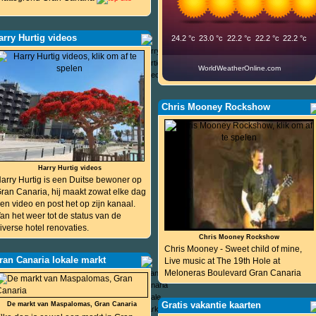
arry Hurtig videos
24.2
°c
23.0
°c
22.2
°c
22.2
°c
22.2
°c
WorldWeatherOnline.com
Chris Mooney Rockshow
Harry Hurtig videos
arry Hurtig is een Duitse bewoner op
ran Canaria, hij maakt zowat elke dag
en video en post het op zijn kanaal.
an het weer tot de status van de
iverse hotel renovaties.
Chris Mooney Rockshow
Chris Mooney - Sweet child of mine,
ran Canaria lokale markt
Live music at The 19th Hole at
Meloneras Boulevard Gran Canaria
Gratis vakantie kaarten
De markt van Maspalomas, Gran Canaria