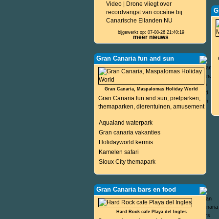
Video | Drone vliegt over
G
recordvangst van cocaïne bij
Canarische Eilanden NU
bijgewerkt op: 07-08-26 21:40:19
meer nieuws
Gran Canaria fun and sun
Gran Canaria, Maspalomas Holiday World
Gran Canaria fun and sun, pretparken,
themaparken, dierentuinen, amusement
Aqualand waterpark
Gran canaria vakanties
Holidayworld kermis
Kamelen safari
Sioux City themapark
Gran Canaria bars en food
Hard Rock cafe Playa del Ingles