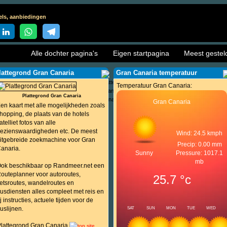
els, aanbiedingen
Alle dochter pagina's
Eigen startpagina
Meest gestel
lattegrond Gran Canaria
Gran Canaria temperatuur
Temperatuur Gran Canaria:
Plattegrond Gran Canaria
Gran Canaria
en kaart met alle mogelijkheden zoals
hopping, de plaats van de hotels
atelliet fotos van alle
ezienswaardigheden etc. De meest
Wind: 24.5 kmph
itgebreide zoekmachine voor Gran
Precip: 0.00 mm
anaria.
Sunny
Pressure: 1017.1
mb
ok beschikbaar op Randmeer.net een
outeplanner voor autoroutes,
25.7
°c
ietsroutes, wandelroutes en
usdiensten alles compleet met reis en
ij instructies, actuele tijden voor de
uslijnen.
SAT
SUN
MON
TUE
WED
lattegrond Gran Canaria