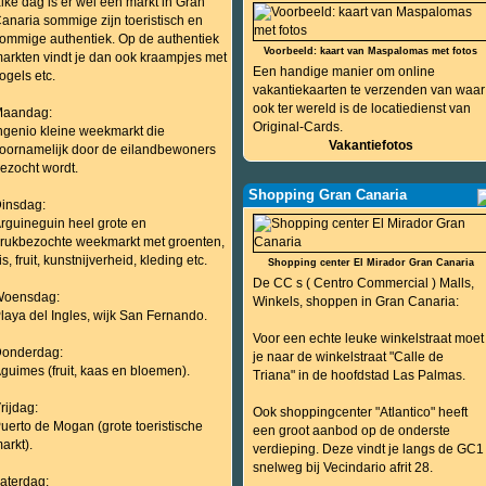
lke dag is er wel een markt in Gran
anaria sommige zijn toeristisch en
ommige authentiek. Op de authentiek
Voorbeeld: kaart van Maspalomas met fotos
arkten vindt je dan ook kraampjes met
Een handige manier om online
ogels etc.
vakantiekaarten te verzenden van waar
ook ter wereld is de locatiedienst van
aandag:
Original-Cards.
ngenio kleine weekmarkt die
Vakantiefotos
oornamelijk door de eilandbewoners
ezocht wordt.
Shopping Gran Canaria
insdag:
rguineguin heel grote en
rukbezochte weekmarkt met groenten,
is, fruit, kunstnijverheid, kleding etc.
Shopping center El Mirador Gran Canaria
De CC s ( Centro Commercial ) Malls,
oensdag:
Winkels, shoppen in Gran Canaria:
laya del Ingles, wijk San Fernando.
Voor een echte leuke winkelstraat moet
onderdag:
je naar de winkelstraat "Calle de
guimes (fruit, kaas en bloemen).
Triana" in de hoofdstad Las Palmas.
rijdag:
Ook shoppingcenter "Atlantico" heeft
uerto de Mogan (grote toeristische
een groot aanbod op de onderste
arkt).
verdieping. Deze vindt je langs de GC1
snelweg bij Vecindario afrit 28.
aterdag: