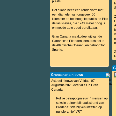
plaats.
M
S
Het eiland heeft een ronde vorm met
een diameter van ongeveer 50
Z
kilometer en het hoogste punt is de Pico
L
de las Nieves, die 1949 meter hoog is
A
en met de auto goed bereikbaar.
l
v
Gran Canaria maakt deel uit van de
m
Canarische Eilanden, een archipel in
m
de Atlantische Oceaan, en behoort tot
Spanje.
Z
P
G
Grancanaria nieuws
Actueel nieuws van Vrijdag, 07
Augustus 2026 over alles in Gran
Canaria
Politie betrapt opnieuw 7 mensen op
seks in duinen bij naaktstrand van
Bredene: "We blijven inzetten op
nultolerantie" VRT