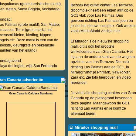
aspalomas (grote toeristische markt),
Bezoek het outlet center Las Terrazas,
an Mateo, Santa Brigida, Vecindario.
dit complex heeft een eigen afrit op de
GC1 vlak voor Las Palmas. Dus
ondag:
gewoon richting Las Palmas rijden en
as Palmas (grote markt), San Mateo,
je ziet het nieuwe complex. Ook winkel
rucas en Teror (grote markt met
zoals MediaMarkt vindt je hier.
evensmiddelen, kleding, kippen,
ogels etc. Deze markt is een van de
El Mirador is de nieuwste shopping
ooiste, kleurrijkste en bekendste
mall, dit is ook het grootste
arkten van het eiland)
winkelcentrum van Gran Canaria. Het
ligt aan de andere kant van de weg ten
ondagavond:
opzichte van Las Terrazas. Dus ook
laya del Ingles, wijk San Fernando.
richting Las Palmas aan de GC1. In
Mirador vindt je Primark, NewYorker,
Zara etc. Zie foto hierboven en video
ran Canaria advertentie
hieronder.
Je vindt alle shopping centers van Gran
Gran Canaria Caldera Bandama
Canaria op de plattegrond bovenaan
deze pagina. Maar gewoon de GC1
richting Las Palmas en je komt ze
allemaal tegen.
El Mirador shopping mall